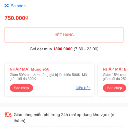
So sánh
750.000₫
HẾT HÀNG
Gọi đặt mua
1800.0000
(7:30 - 22:00)
NHẬP MÃ: Muscle50
NHẬP MÃ: M
Giảm 50% cho đơn hàng giá trị tối thiểu 500K. Mã
Giảm 15% cho đơ
giảm tối đa 300K
giảm tối đa 250
Sao chép
Điều kiện
Sao chép
Giao hàng miễn phí trong 24h (chỉ áp dụng khu vực nội
thành)