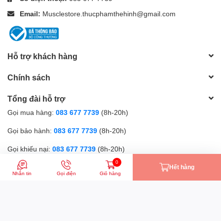
Email:
Musclestore.thucphamthehinh@gmail.com
Hỗ trợ khách hàng
Chính sách
Tổng đài hỗ trợ
Gọi mua hàng:
083 677 7739
(8h-20h)
Gọi bảo hành:
083 677 7739
(8h-20h)
Gọi khiếu nại:
083 677 7739
(8h-20h)
0
Phương thức thanh toán
Hết hàng
Nhắn tin
Gọi điện
Giỏ hàng
Bản quyền thuộc về Muscle Store | Cung cấp bởi
Sapo