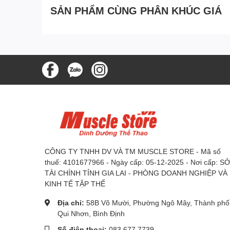
SẢN PHẨM CÙNG PHÂN KHÚC GIÁ
CÔNG TY TNHH DV VÀ TM MUSCLE STORE - Mã số
thuế: 4101677966 - Ngày cấp: 05-12-2025 - Nơi cấp: S
TÀI CHÍNH TỈNH GIA LAI - PHÒNG DOANH NGHIỆP VÀ
KINH TẾ TẬP THỂ
Địa chỉ:
58B Võ Mười, Phường Ngô Mây, Thành phố
Qui Nhơn, Bình Định
Số điện thoại:
083 677 7739