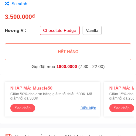
So sánh
3.500.000₫
Hương Vị:
Chocolate Fudge
Vanilla
HẾT HÀNG
Gọi đặt mua
1800.0000
(7:30 - 22:00)
NHẬP MÃ: Muscle50
NHẬP MÃ: M
Giảm 50% cho đơn hàng giá trị tối thiểu 500K. Mã
Giảm 15% cho đơ
giảm tối đa 300K
giảm tối đa 250
Sao chép
Điều kiện
Sao chép