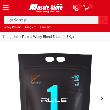
0
0
Whey Protein
Tăng cơ
Giảm mỡ
Trang chủ
/
Rule 1 Whey Blend 5 Lbs (4.5Kg)