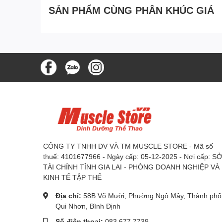
SẢN PHẨM CÙNG PHÂN KHÚC GIÁ
CÔNG TY TNHH DV VÀ TM MUSCLE STORE - Mã số
thuế: 4101677966 - Ngày cấp: 05-12-2025 - Nơi cấp: S
TÀI CHÍNH TỈNH GIA LAI - PHÒNG DOANH NGHIỆP VÀ
KINH TẾ TẬP THỂ
Địa chỉ:
58B Võ Mười, Phường Ngô Mây, Thành phố
Qui Nhơn, Bình Định
Số điện thoại:
083 677 7739