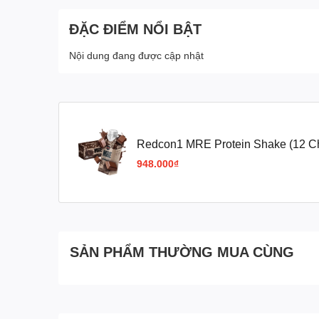
ĐẶC ĐIỂM NỔI BẬT
Nội dung đang được cập nhật
Redcon1 MRE Protein Shake (12 C
Thế Bữa Ăn
948.000₫
SẢN PHẨM THƯỜNG MUA CÙNG