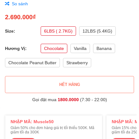
So sánh
2.690.000₫
Size:
6LBS ( 2.7KG)
12LBS (5.4KG)
Hương Vị:
Chocolate
Vanilla
Banana
Chocolate Peanut Butter
Strawberry
HẾT HÀNG
Gọi đặt mua
1800.0000
(7:30 - 22:00)
NHẬP MÃ: Muscle50
NHẬP MÃ: M
Giảm 50% cho đơn hàng giá trị tối thiểu 500K. Mã
Giảm 15% cho đơ
giảm tối đa 300K
giảm tối đa 250