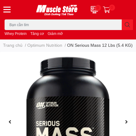
0
0
Whey Protein
Tăng cơ
Giảm mỡ
Trang chủ
/
Optimum Nutrition
/
ON Serious Mass 12 Lbs (5.4 KG)