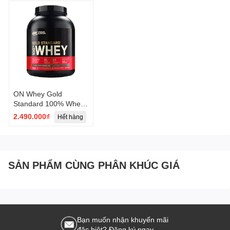
ON Whey Gold
Standard 100% Whey
Protein 2.2KG (5LBS)
2.490.000₫
Hết hàng
SẢN PHẨM CÙNG PHÂN KHÚC GIÁ
Bạn muốn nhận khuyến mãi
đặc biệt? Đăng ký ngay.