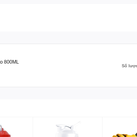
ao 800ML
Số lượ