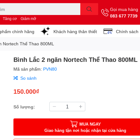
Gọi mua hàng
083 677 7739
Tăng cơ
Giảm mỡ
phẩm chính hãng
Khách hàng thân thiết
Chính sách
ăn Nortech Thể Thao 800ML
Bình Lắc 2 ngăn Nortech Thể Thao 800ML
Mã sản phẩm:
PVN80
So sánh
150.000₫
Số lượng:
MUA NGAY
Giao hàng tận nơi hoặc nhận tại cửa hàng